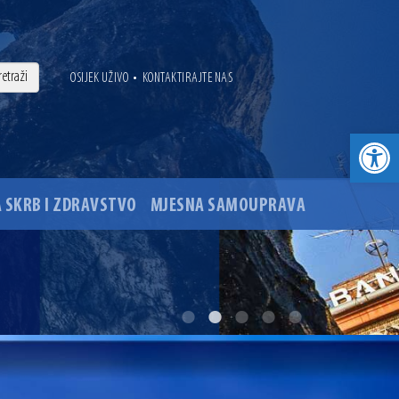
•
OSIJEK UŽIVO
KONTAKTIRAJTE NAS
Open toolbar
 SKRB I ZDRAVSTVO
MJESNA SAMOUPRAVA
. godine
ovu glavnog osječkog Trga Ante Starčevića