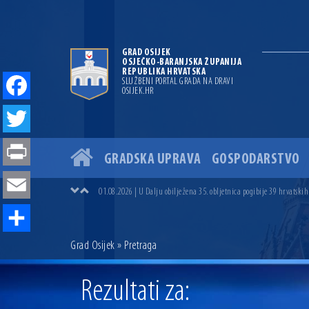
GRAD OSIJEK
OSJEČKO-BARANJSKA ŽUPANIJA
REPUBLIKA HRVATSKA
SLUŽBENI PORTAL GRADA NA DRAVI
OSIJEK.HR
Facebook
Twitter
GRADSKA UPRAVA
GOSPODARSTVO
04.07.2026 | Zbog povoljnih vodostaja i pravodobnih mjera komarci
Print
04.08.2026 | U Osijeku obilježen Dan pobjede i domovinske zahvalno
01.08.2026 | U Dalju obilježena 35. obljetnica pogibije 39 hrvatskih
Email
31.07.2026 | U Osijeku premijerno prikazan film „MUP-ovci Dalj“ uoč
23.07.2026 | Započela izgradnja nove ceste u Ulici bana Josipa Jelač
14.07.2026 | Gradonačelnik Ivan Radić uručio ugovor za rekonstruk
Share
Grad Osijek
» Pretraga
13.07.2026 | Ljetnim izdanjem Večeri vina i umjetnosti završen Vin
07.07.2026 | Održana 8. sjednica Gradskog vijeća Grada Osijeka. Grad
06.07.2026 | Brevis koncertom u Zlatnoj dvorani Musikvereina obilj
Rezultati za:
04.07.2026 | Zbog povoljnih vodostaja i pravodobnih mjera komarci
04.08.2026 | U Osijeku obilježen Dan pobjede i domovinske zahvalno