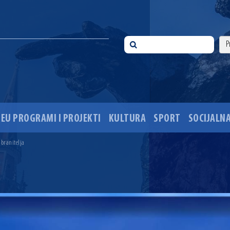
EU PROGRAMI I PROJEKTI
KULTURA
SPORT
SOCIJALNA
 ove godine pod kontrolom
sti i Dan hrvatskih branitelja
 branitelja
i 35. obljetnice pogibije hrvatskih policajaca
ića u Višnjevcu. Gradonačelnik Radić: Višnjevčani će napokon dobiti cestu kakvu su i trebali još 2015
ciju i dogradnju OŠ Jagode Truhelke vrijedan 5,45 milijuna eura
ski mjesec
onačelnik Radić istaknuo da je u osječke vrtiće upisan rekordan broj djece, te najavio cjelovitu obn
ežio 30 godina djelovanja
 ove godine pod kontrolom
sti i Dan hrvatskih branitelja