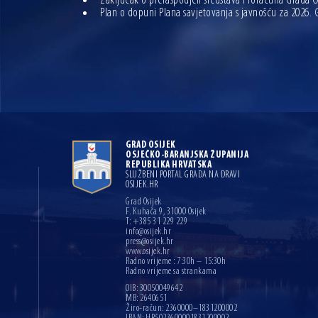
Zaključak o preraspodjeli sredstava Proračuna Grada O
Plan o dopuni Plana savjetovanja s javnošću za 2026. 
GRAD OSIJEK
OSJEČKO-BARANJSKA ŽUPANIJA
REPUBLIKA HRVATSKA
SLUŽBENI PORTAL GRADA NA DRAVI
OSIJEK.HR
Grad Osijek
F. Kuhača 9, 31000 Osijek
T: +385 31 229 229
info@osijek.hr
press@osijek.hr
www.osijek.hr
Radno vrijeme : 7:30h – 15:30h
Radno vrijeme sa strankama
OIB: 30050049642
MB: 2640651
Žiro-račun: 2360000–1831200002