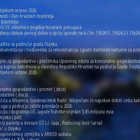
a tijekom sezone 2026.
sti i Dan hrvatskih branitelja
 branitelja
i 35. obljetnice pogibije hrvatskih policajaca
anju statusa javnog dobra u općoj uporabi na k.č.br. 11624/1, 11624/2 i 11624/
aštite za područje grada Osijeka.
kumentacije i troškovnika za rekonstrukciju zgrade stambene namjene za potre
jela za gospodarstvo i pročelnika Upravnog odjela za komunalno gospodarstvo
za kupnju nekretnina u vlasništvu Republike Hrvatske na području Grada Osijek
a tijekom sezone 2026.
unalno gospodarstvo i promet
(.docx)
odarstvo
(.docx)
čića u Višnjevcu. Gradonačelnik Radić: Višnjevčani će napokon dobiti cestu kakv
druga u području zaštite potrošača u 2026
ciju i dogradnju OŠ Jagode Truhelke vrijedan 5,45 milijuna eura
sijeka
(.pdf)
ji parketa u dvorani OŠ LJ. Gaja , Područnoj školi Sarvaš
ić u Osijeku
oljoprivrednog zemljišta u ARKOD sustavu