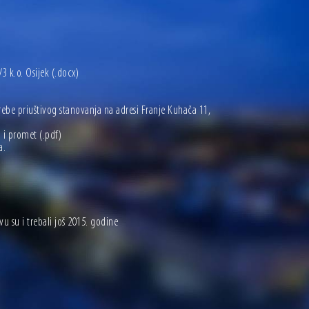
3 k.o. Osijek
(.docx)
be priuštivog stanovanja na adresi Franje Kuhača 11,
 i promet
(.pdf)
a.
u su i trebali još 2015. godine