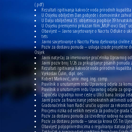
(.pdf)
Rezultati ispitivanja kakvoće voda prirodnih kupališt
U Osijeku obilježen Dan pobjede i domovinske zahvalno
U Dalju obilježena 35. obljetnica pogibije 39 hrvatskih
U Osijeku premijerno prikazan film „MUP-ovci Dalj“ uoč
Obavijest – Javno savjetovanje o Nacrtu Odluke o ukid
tets
Javno savjetovanje o Nacrtu Plana djelovanja civilne z
Poziv za dostavu ponuda – usluga izrade projektne do
Osijek
Javni natječaj za imenovanje pročelnika Upravnog od
Javni poziv broj 1/26 za prikupljanje pisanih ponuda 
Rezultati ispitivanja kakvoće voda prirodnih kupališt
Vjekoslav Čulin, dipl. oec.
Robert Marković, univ. mag. ing. comp.
Pravilnik o unutarnjem redu Upravnog odjela za kom
Pravilnik o unutarnjem redu Upravnog odjela za gosp
Započela izgradnja nove ceste u Ulici bana Josipa Jela
Javni poziv za financiranje jednokratnih aktivnosti u
Gradonačelnik Ivan Radić uručio ugovor za rekonstruk
Procjenu rizika od velikih nesreća za područje grada O
Poziv za dostavu ponuda za izvođenje radova na sanaci
Poziv za dostavu ponuda – sanacija krova OŠ Tin Ujev
Obavijest poljoprivrednicima o reguliranju statusa p