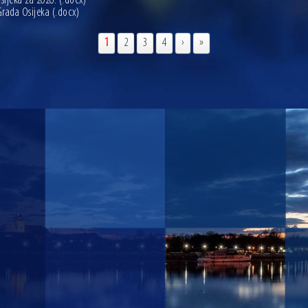
sijeka za 2026.
(.docx)
Grada Osijeka
(.docx)
1
2
3
4
›
»