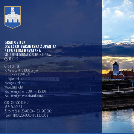
GRAD OSIJEK
OSJEČKO-BARANJSKA ŽUPANIJA
REPUBLIKA HRVATSKA
SLUŽBENI PORTAL GRADA NA DRAVI
OSIJEK.HR
Grad Osijek
F. Kuhača 9, 31000 Osijek
T: +385 31 229 229
info@osijek.hr
press@osijek.hr
www.osijek.hr
Radno vrijeme : 7:30h – 15:30h
Radno vrijeme sa strankama
OIB: 30050049642
MB: 2640651
Žiro-račun: 2360000–1831200002
IBAN: HR5023600001831200002