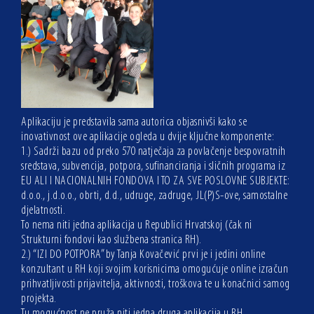
Aplikaciju je predstavila sama autorica objasnivši kako se
inovativnost ove aplikacije ogleda u dvije ključne komponente:
1.) Sadrži bazu od preko 570 natječaja za povlačenje bespovratnih
sredstava, subvencija, potpora, sufinanciranja i sličnih programa iz
EU ALI I NACIONALNIH FONDOVA I TO ZA SVE POSLOVNE SUBJEKTE:
d.o.o., j.d.o.o., obrti, d.d., udruge, zadruge, JL(P)S-ove, samostalne
djelatnosti.
To nema niti jedna aplikacija u Republici Hrvatskoj (čak ni
Strukturni fondovi kao službena stranica RH).
2.) “IZI DO POTPORA” by Tanja Kovačević prvi je i jedini online
konzultant u RH koji svojim korisnicima omogućuje online izračun
prihvatljivosti prijavitelja, aktivnosti, troškova te u konačnici samog
projekta.
Tu mogućnost ne pruža niti jedna druga aplikacija u RH.