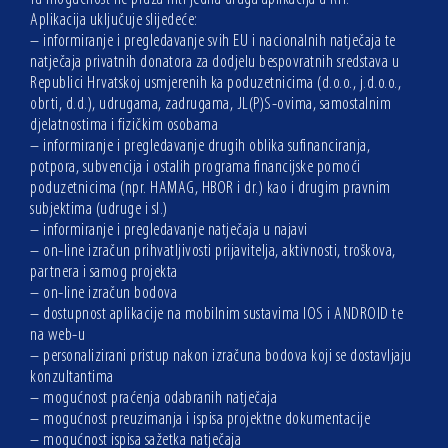
Aplikacija uključuje slijedeće:
– informiranje i pregledavanje svih EU i nacionalnih natječaja te
natječaja privatnih donatora za dodjelu bespovratnih sredstava u
Republici Hrvatskoj usmjerenih ka poduzetnicima (d.o.o., j.d.o.o.,
obrti, d.d.), udrugama, zadrugama, JL(P)S-ovima, samostalnim
djelatnostima i fizičkim osobama
– informiranje i pregledavanje drugih oblika sufinanciranja,
potpora, subvencija i ostalih programa financijske pomoći
poduzetnicima (npr. HAMAG, HBOR i dr.) kao i drugim pravnim
subjektima (udruge i sl.)
– informiranje i pregledavanje natječaja u najavi
– on-line izračun prihvatljivosti prijavitelja, aktivnosti, troškova,
partnera i samog projekta
– on-line izračun bodova
– dostupnost aplikacije na mobilnim sustavima IOS i ANDROID te
na web-u
– personalizirani pristup nakon izračuna bodova koji se dostavljaju
konzultantima
– mogućnost praćenja odabranih natječaja
– mogućnost preuzimanja i ispisa projektne dokumentacije
– mogućnost ispisa sažetka natječaja