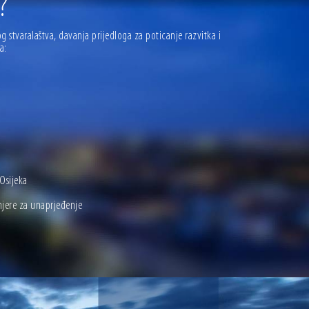
?
stvaralaštva, davanja prijedloga za poticanje razvitka i
a:
Osijeka
mjere za unaprjeđenje