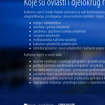
Koje su ovlasti i djelokrug
04.07.2026 | Zbog povoljnih vodostaja i pravodobnih mjera komarci
04.08.2026 | U Osijeku obilježen Dan pobjede i domovinske zahvalno
Kulturno vijeće Grada Osijeka osnovano je radi kontinuiranog
unaprjeđivanja, predlaganja ciljeva kulturne politike i mjer
knjiga i nakladništvo
dramska i plesna umjetnost
glazbena i glazbeno-scenska umjetnost
vizualne umjetnosti
međunarodna kulturna suradnja
kulturno-umjetnički amaterizam
interdisciplinarne i nove umjetničke i kulturne prakse
Kulturno vijeće u svom radu:
stručno vrjednuje i ocjenjuje programe i projekte pri
predlaže kriterije vrjednovanja programa i projekata
razmatra mjere za poticanje i promicanje profesional
razmatra mjere za promicanje hrvatskog umjetničkog
posvećuje posebnu pozornost promicanju potreba u k
daje pisana mišljenja i prijedloge u svezi s ciljevima