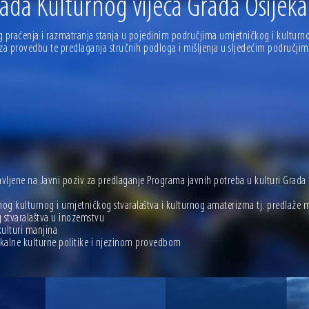
 rada Kulturnog vijeća Grada Osijeka
 ove godine pod kontrolom
sti i Dan hrvatskih branitelja
 praćenja i razmatranja stanja u pojedinim područjima umjetničkog i kulturnog 
a za provedbu te predlaganja stručnih podloga i mišljenja u sljedećim područjim
javljene na Javni poziv za predlaganje Programa javnih potreba u kulturi Grada 
nog kulturnog i umjetničkog stvaralaštva i kulturnog amaterizma tj. predlaže 
 stvaralaštva u inozemstvu
ulturi manjina
 lokalne kulturne politike i njezinom provedbom