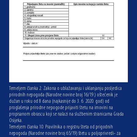
Temeljem članka 2. Zakona o ublažavanju i uklanjanju posljedica
prirodnih nepogoda (Narodne novine broj 16/19.) oštećenik je
dužan u roku od 8 dana (najkasnije do 3. 6. 2020. god) od
proglašenja prirodne nepogode prijaviti štetu na imovini na
propisanom obrascu koji se nalazi na službenim stranicama Grada
Osijeka.
Temeljem članka 10. Pravilnika o registru šteta od prigodnih
nepogoda (Narodne novine broj 65/19) štetu u poljoprivredi- za