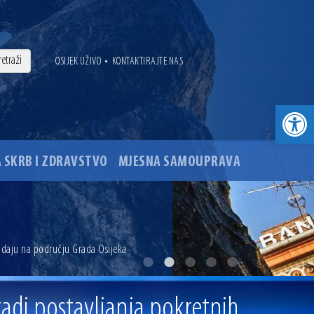
•
OSIJEK UŽIVO
KONTAKTIRAJTE NAS
Open toolbar
 SKRB I ZDRAVSTVO
MJESNA SAMOUPRAVA
. godine
odaju na području Grada Osijeka
ovu glavnog osječkog Trga Ante Starčevića
adi postavljanja pokretnih