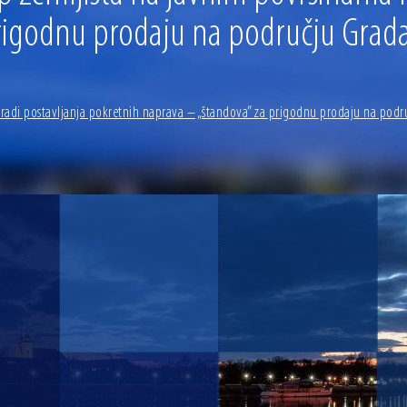
rigodnu prodaju na području Grada
 radi postavljanja pokretnih naprava – „štandova” za prigodnu prodaju na po