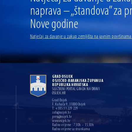
naprava – „štandova” za p
Nove godine
Natječaj za davanje u zakup zemljišta na javnim površinama
GRAD OSIJEK
OSJEČKO-BARANJSKA ŽUPANIJA
REPUBLIKA HRVATSKA
SLUŽBENI PORTAL GRADA NA DRAVI
OSIJEK.HR
Grad Osijek
F. Kuhača 9, 31000 Osijek
T: +385 31 229 229
info@osijek.hr
press@osijek.hr
www.osijek.hr
Radno vrijeme : 7:30h – 15:30h
Radno vrijeme sa strankama