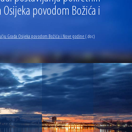
 Osijeka povodom Božića i
dručju Grada Osijeka povodom Božića i Nove godine
(.doc)