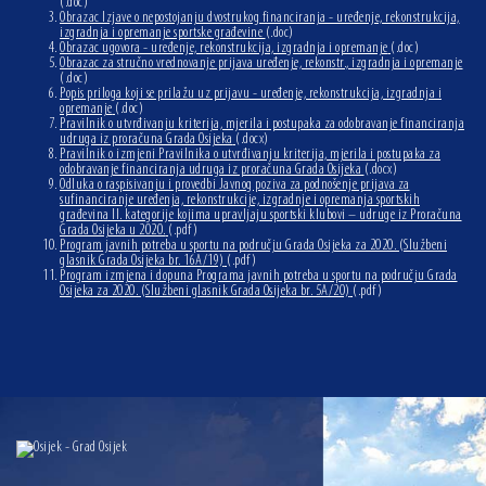
(.doc)
Obrazac Izjave o nepostojanju dvostrukog financiranja - uređenje, rekonstrukcija,
izgradnja i opremanje sportske građevine
(.doc)
Obrazac ugovora - uređenje, rekonstrukcija, izgradnja i opremanje
(.doc)
Obrazac za stručno vrednovanje prijava uređenje, rekonstr., izgradnja i opremanje
(.doc)
Popis priloga koji se prilažu uz prijavu - uređenje, rekonstrukcija, izgradnja i
opremanje
(.doc)
Pravilnik o utvrđivanju kriterija, mjerila i postupaka za odobravanje financiranja
udruga iz proračuna Grada Osijeka
(.docx)
Pravilnik o izmjeni Pravilnika o utvrđivanju kriterija, mjerila i postupaka za
odobravanje financiranja udruga iz proračuna Grada Osijeka
(.docx)
Odluka o raspisivanju i provedbi Javnog poziva za podnošenje prijava za
sufinanciranje uređenja, rekonstrukcije, izgradnje i opremanja sportskih
građevina II. kategorije kojima upravljaju sportski klubovi – udruge iz Proračuna
Grada Osijeka u 2020.
(.pdf)
Program javnih potreba u sportu na području Grada Osijeka za 2020. (Službeni
glasnik Grada Osijeka br. 16A/19)
(.pdf)
Program izmjena i dopuna Programa javnih potreba u sportu na području Grada
Osijeka za 2020. (Službeni glasnik Grada Osijeka br. 5A/20)
(.pdf)