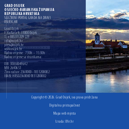
GRAD OSIJEK
OSJEČKO-BARANJSKA ŽUPANIJA
REPUBLIKA HRVATSKA
SLUŽBENI PORTAL GRADA NA DRAVI
OSIJEK.HR
Grad Osijek
F. Kuhača 9, 31000 Osijek
T: +385 31 229 229
info@osijek.hr
press@osijek.hr
www.osijek.hr
Radno vrijeme : 7:30h – 15:30h
Radno vrijeme sa strankama
OIB: 30050049642
MB: 2640651
Žiro-račun: 2360000–1831200002
IBAN: HR5023600001831200002
Copyright © 2026. Grad Osijek, sva prava pridržana
Digitalna pristupačnost
Mapa web mjesta
Izrada:
Ofir.hr