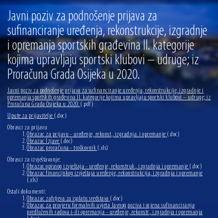
13.07.2026 | Ljetnim izdanjem Večeri vina i umjetnosti završen Vinski mjesec
Javni poziv za podnošenje prijava za
07.07.2026 | Održana 8. sjednica Gradskog vijeća Grada Osijeka. Gradonačelnik
sufinanciranje uređenja, rekonstrukcije, izgradnje
Radić istaknuo da je u osječke vrtiće upisan rekordan broj djece, te najavio cjelovitu
obnovu glavnog osječkog Trga Ante Starčevića
i opremanja sportskih građevina II. kategorije
06.07.2026 | Brevis koncertom u Zlatnoj dvorani Musikvereina obilježio 30 godina
djelovanja
kojima upravljaju sportski klubovi – udruge; iz
04.07.2026 | Zbog povoljnih vodostaja i pravodobnih mjera komarci ove godine pod
Proračuna Grada Osijeka u 2020.
kontrolom
04.08.2026 | U Osijeku obilježen Dan pobjede i domovinske zahvalnosti i Dan
Javni poziv za podnošenje prijava za sufinanciranje uređenja, rekonstrukcije, izgradnje i
hrvatskih branitelja
opremanja sportskih građevina II. kategorije kojima upravljaju sportski klubovi – udruge; iz
Proračuna Grada Osijeka u 2020.
(.pdf)
Upute za prijavitelje
(.doc)
Obrasci za prijavu
Obrazac za prijavu - uređenje, rekonst., izgradnja. i opremanje
(.doc)
Obrazac Izjave
(.doc)
Obrazac proračuna - troškovnik
(.xls)
Obrasci za izvještavanje:
Obrazac opisnog izvještaja - uređenje, rekonstruk., izgradnja i opremanje
(.doc)
Obrazac financijskog izvještaja uređenje, rekonstrukcija, izgradnja i opremanje
(.xls)
Ostali dokumenti:
Obrazac zahtjeva za isplatu sredstava
(.doc)
Obrazac za provjeru formalnih uvjeta Javnog poziva i ocjena sufinanciranja
predloženih radova i-ili opremanja - uređenje, rekonstr., izgradnja i opremanja