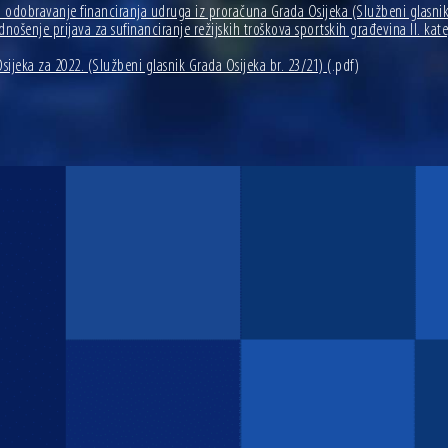
 za odobravanje financiranja udruga iz proračuna Grada Osijeka (Službeni glasnik
ošenje prijava za sufinanciranje režijskih troškova sportskih građevina II. kat
ijeka za 2022. (Službeni glasnik Grada Osijeka br. 23/21)
(.pdf)