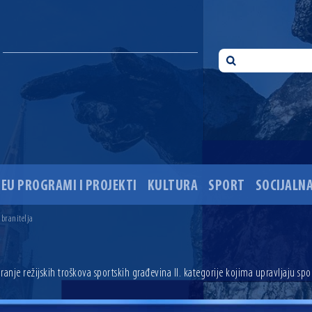
EU PROGRAMI I PROJEKTI
KULTURA
SPORT
SOCIJALNA
 ove godine pod kontrolom
sti i Dan hrvatskih branitelja
 branitelja
i 35. obljetnice pogibije hrvatskih policajaca
ića u Višnjevcu. Gradonačelnik Radić: Višnjevčani će napokon dobiti cestu kakvu su i trebali još 2015
ciju i dogradnju OŠ Jagode Truhelke vrijedan 5,45 milijuna eura
anje režijskih troškova sportskih građevina II. kategorije kojima upravljaju sp
ski mjesec
onačelnik Radić istaknuo da je u osječke vrtiće upisan rekordan broj djece, te najavio cjelovitu obn
ežio 30 godina djelovanja