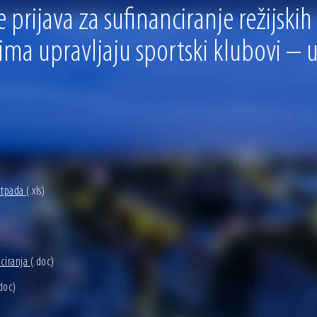
 ove godine pod kontrolom
prijava za sufinanciranje režijskih
sti i Dan hrvatskih branitelja
ojima upravljaju sportski klubovi –
otpada
(.xls)
ciranja
(.doc)
doc)