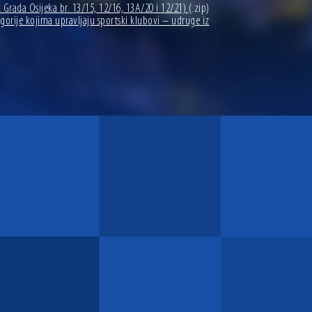
 Grada Osijeka br. 13/15, 12/16, 13A/20 i 12/21)
(.zip)
egorije kojima upravljaju sportski klubovi – udruge iz