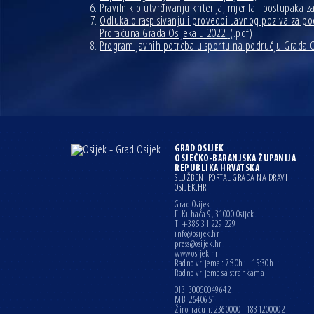
Pravilnik o utvrđivanju kriterija, mjerila i postupaka
Odluka o raspisivanju i provedbi Javnog poziva za podn
Proračuna Grada Osijeka u 2022.
(.pdf)
Program javnih potreba u sportu na području Grada Os
GRAD OSIJEK
OSJEČKO-BARANJSKA ŽUPANIJA
REPUBLIKA HRVATSKA
SLUŽBENI PORTAL GRADA NA DRAVI
OSIJEK.HR
Grad Osijek
F. Kuhača 9, 31000 Osijek
T: +385 31 229 229
info@osijek.hr
press@osijek.hr
www.osijek.hr
Radno vrijeme : 7:30h – 15:30h
Radno vrijeme sa strankama
OIB: 30050049642
MB: 2640651
Žiro-račun: 2360000–1831200002