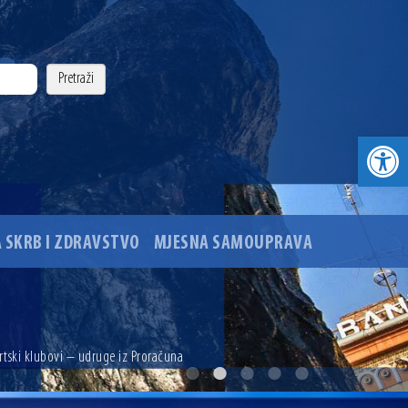
Open toolbar
 SKRB I ZDRAVSTVO
MJESNA SAMOUPRAVA
. godine
ortski klubovi – udruge iz Proračuna
ovu glavnog osječkog Trga Ante Starčevića