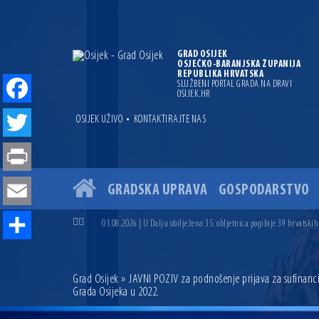
GRAD OSIJEK
OSJEČKO-BARANJSKA ŽUPANIJA
REPUBLIKA HRVATSKA
SLUŽBENI PORTAL GRADA NA DRAVI
OSIJEK.HR
Facebook
•
OSIJEK UŽIVO
KONTAKTIRAJTE NAS
Twitter
Print
GRADSKA UPRAVA
GOSPODARSTVO
04.07.2026 | Zbog povoljnih vodostaja i pravodobnih mjera komarci
Email
04.08.2026 | U Osijeku obilježen Dan pobjede i domovinske zahvalno
01.08.2026 | U Dalju obilježena 35. obljetnica pogibije 39 hrvatskih
31.07.2026 | U Osijeku premijerno prikazan film „MUP-ovci Dalj“ uoč
Share
23.07.2026 | Započela izgradnja nove ceste u Ulici bana Josipa Jelač
14.07.2026 | Gradonačelnik Ivan Radić uručio ugovor za rekonstruk
Grad Osijek
» JAVNI POZIV za podnošenje prijava za sufinancir
13.07.2026 | Ljetnim izdanjem Večeri vina i umjetnosti završen Vin
Grada Osijeka u 2022.
07.07.2026 | Održana 8. sjednica Gradskog vijeća Grada Osijeka. Grad
06.07.2026 | Brevis koncertom u Zlatnoj dvorani Musikvereina obilj