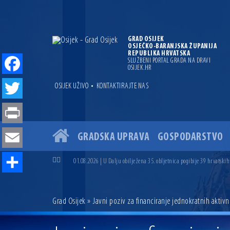
GRAD OSIJEK
OSJEČKO-BARANJSKA ŽUPANIJA
REPUBLIKA HRVATSKA
SLUŽBENI PORTAL GRADA NA DRAVI
OSIJEK.HR
Facebook
•
OSIJEK UŽIVO
KONTAKTIRAJTE NAS
Twitter
Print
GRADSKA UPRAVA
GOSPODARSTVO
04.07.2026 | Zbog povoljnih vodostaja i pravodobnih mjera komarci
Email
04.08.2026 | U Osijeku obilježen Dan pobjede i domovinske zahvalno
01.08.2026 | U Dalju obilježena 35. obljetnica pogibije 39 hrvatskih
31.07.2026 | U Osijeku premijerno prikazan film „MUP-ovci Dalj“ uoč
Share
23.07.2026 | Započela izgradnja nove ceste u Ulici bana Josipa Jelač
14.07.2026 | Gradonačelnik Ivan Radić uručio ugovor za rekonstruk
Grad Osijek
» Javni poziv za financiranje jednokratnih aktiv
13.07.2026 | Ljetnim izdanjem Večeri vina i umjetnosti završen Vin
07.07.2026 | Održana 8. sjednica Gradskog vijeća Grada Osijeka. Grad
06.07.2026 | Brevis koncertom u Zlatnoj dvorani Musikvereina obilj