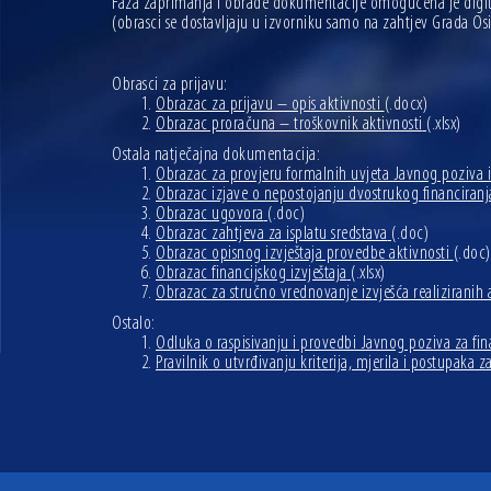
Faza zaprimanja i obrade dokumentacije omogućena je digi
(obrasci se dostavljaju u izvorniku samo na zahtjev Grada O
Obrasci za prijavu:
Obrazac za prijavu – opis aktivnosti
(.docx)
Obrazac proračuna – troškovnik aktivnosti
(.xlsx)
Ostala natječajna dokumentacija:
Obrazac za provjeru formalnih uvjeta Javnog poziva i 
Obrazac izjave o nepostojanju dvostrukog financiranja
Obrazac ugovora
(.doc)
Obrazac zahtjeva za isplatu sredstava
(.doc)
Obrazac opisnog izvještaja provedbe aktivnosti
(.doc)
Obrazac financijskog izvještaja
(.xlsx)
Obrazac za stručno vrednovanje izvješća realiziranih 
Ostalo:
Odluka o raspisivanju i provedbi Javnog poziva za fi
Pravilnik o utvrđivanju kriterija, mjerila i postupaka