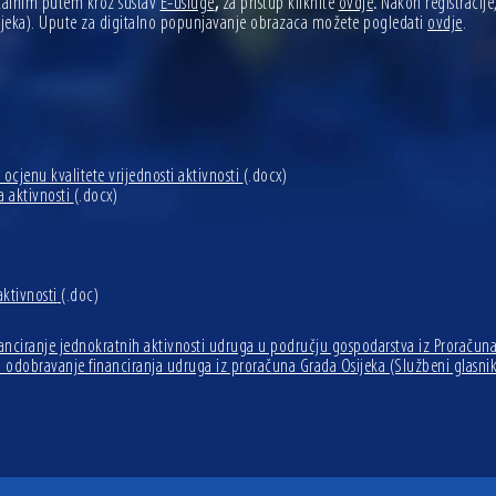
talnim putem kroz sustav
E-usluge
,
za pristup kliknite
ovdje
.
Nakon registracije
sijeka). Upute za digitalno popunjavanje obrazaca možete pogledati
ovdje
.
ocjenu kvalitete vrijednosti aktivnosti
(.docx)
 aktivnosti
(.docx)
aktivnosti
(.doc)
nanciranje jednokratnih aktivnosti udruga u području gospodarstva iz Proračuna
 za odobravanje financiranja udruga iz proračuna Grada Osijeka (Službeni glasnik