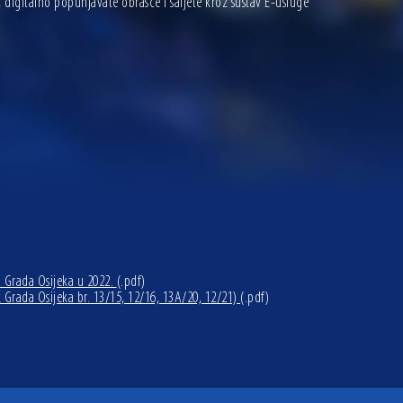
, digitalno popunjavate obrasce i šaljete kroz sustav E-usluge
 Grada Osijeka u 2022.
(.pdf)
 Grada Osijeka br. 13/15, 12/16, 13A/20, 12/21)
(.pdf)