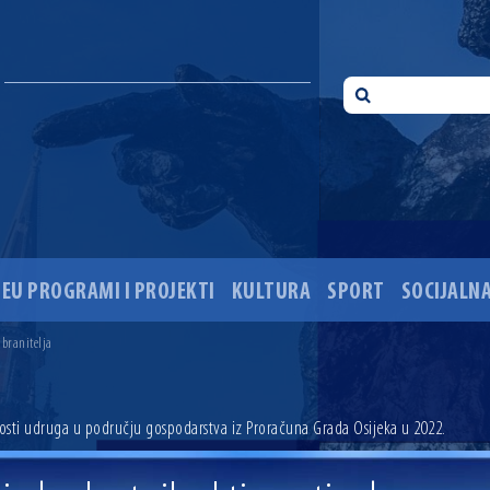
EU PROGRAMI I PROJEKTI
KULTURA
SPORT
SOCIJALNA
 ove godine pod kontrolom
sti i Dan hrvatskih branitelja
 branitelja
i 35. obljetnice pogibije hrvatskih policajaca
ića u Višnjevcu. Gradonačelnik Radić: Višnjevčani će napokon dobiti cestu kakvu su i trebali još 2015
ciju i dogradnju OŠ Jagode Truhelke vrijedan 5,45 milijuna eura
nosti udruga u području gospodarstva iz Proračuna Grada Osijeka u 2022.
ski mjesec
onačelnik Radić istaknuo da je u osječke vrtiće upisan rekordan broj djece, te najavio cjelovitu obn
ežio 30 godina djelovanja