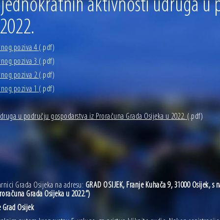
e jednokratnih aktivnosti udruga u
 ove godine pod kontrolom
sti i Dan hrvatskih branitelja
 2022.
vnog poziva 4
(.pdf)
vnog poziva 3
(.pdf)
vnog poziva 2
(.pdf)
vnog poziva 1
(.pdf)
 udruga u području gospodarstva iz Proračuna Grada Osijeka u 2022.
(.pdf)
rnici Grada Osijeka na adresu:
GRAD OSIJEK, Franje Kuhača 9, 31000 Osijek, s n
roračuna Grada Osijeka u 2022.“)
 Grad Osijek