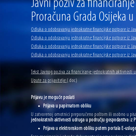
Javni poziv za financiranj
04.07.2026 | Zbog povoljnih vodostaja i pravodobnih mjera komarci
04.08.2026 | U Osijeku obilježen Dan pobjede i domovinske zahvalno
Proračuna Grada Osijeka u
Odluka o odobravanju jednokratne financijske potpore iz Ja
Odluka o odobravanju jednokratne financijske potpore iz Ja
Odluka o odobravanju jednokratne financijske potpore iz Ja
Odluka o odobravanju jednokratne financijske potpore iz Ja
Tekst Javnog poziva za financiranje jednokratnih aktivnosti
Upute za prijavitelje
(.doc)
Prijavu je moguće poslati
Prijava u papirnatom obliku
U zatvorenoj omotnici preporučeno poštom ili osobno u pisa
jednokratnih aktivnosti udruga u području gospodarstva
i
z P
Prijava u elektronskom obliku putem portala E-usluge