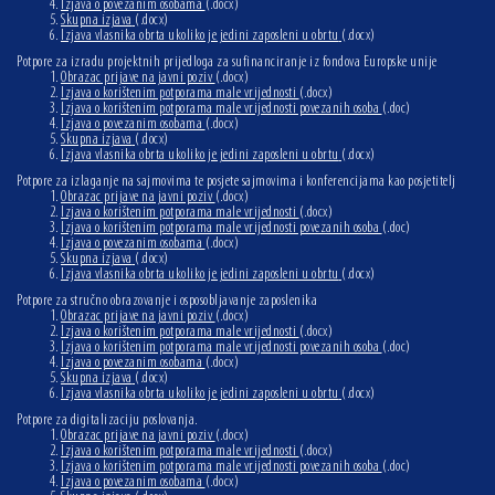
Izjava o povezanim osobama
(.docx)
Skupna izjava
(.docx)
Izjava vlasnika obrta ukoliko je jedini zaposleni u obrtu
(.docx)
Potpore za izradu projektnih prijedloga za sufinanciranje iz fondova Europske unije
Obrazac prijave na javni poziv
(.docx)
Izjava o korištenim potporama male vrijednosti
(.docx)
Izjava o korištenim potporama male vrijednosti povezanih osoba
(.doc)
Izjava o povezanim osobama
(.docx)
Skupna izjava
(.docx)
Izjava vlasnika obrta ukoliko je jedini zaposleni u obrtu
(.docx)
Potpore za izlaganje na sajmovima te posjete sajmovima i konferencijama kao posjetitelj
Obrazac prijave na javni poziv
(.docx)
Izjava o korištenim potporama male vrijednosti
(.docx)
Izjava o korištenim potporama male vrijednosti povezanih osoba
(.doc)
Izjava o povezanim osobama
(.docx)
Skupna izjava
(.docx)
Izjava vlasnika obrta ukoliko je jedini zaposleni u obrtu
(.docx)
Potpore za stručno obrazovanje i osposobljavanje zaposlenika
Obrazac prijave na javni poziv
(.docx)
Izjava o korištenim potporama male vrijednosti
(.docx)
Izjava o korištenim potporama male vrijednosti povezanih osoba
(.doc)
Izjava o povezanim osobama
(.docx)
Skupna izjava
(.docx)
Izjava vlasnika obrta ukoliko je jedini zaposleni u obrtu
(.docx)
Potpore za digitalizaciju poslovanja.
Obrazac prijave na javni poziv
(.docx)
Izjava o korištenim potporama male vrijednosti
(.docx)
Izjava o korištenim potporama male vrijednosti povezanih osoba
(.doc)
Izjava o povezanim osobama
(.docx)