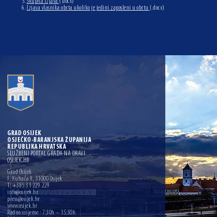
Skupna izjava
(.docx)
Izjava vlasnika obrta ukoliko je jedini zaposleni u obrtu
(.docx)
GRAD OSIJEK
OSJEČKO-BARANJSKA ŽUPANIJA
REPUBLIKA HRVATSKA
SLUŽBENI PORTAL GRADA NA DRAVI
OSIJEK.HR
Grad Osijek
F. Kuhača 9, 31000 Osijek
T: +385 31 229 229
info@osijek.hr
press@osijek.hr
www.osijek.hr
Radno vrijeme : 7:30h – 15:30h