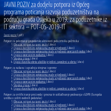
13.07.2026 | Ljetnim izdanjem Večeri vina i umjetnosti završen Vinski mjesec
JAVNI POZIV za dodjelu potpora iz Općeg
programa poticanja razvoja poduzetništva na
07.07.2026 | Održana 8. sjednica Gradskog vijeća Grada Osijeka. Gradonačelnik
Radić istaknuo da je u osječke vrtiće upisan rekordan broj djece, te najavio cjelovitu
području grada Osijeka u 2019. za poduzetnike iz
obnovu glavnog osječkog Trga Ante Starčevića
06.07.2026 | Brevis koncertom u Zlatnoj dvorani Musikvereina obilježio 30 godina
IT sektora – POT-OS-2019-IT
djelovanja
04.07.2026 | Zbog povoljnih vodostaja i pravodobnih mjera komarci ove godine pod
Javni poziv
(.pdf)
kontrolom
Potpore za pokretanje gospodarske aktivnosti poduzetnika početnika
Obrazac prijave na javni poziv
(.docx)
04.08.2026 | U Osijeku obilježen Dan pobjede i domovinske zahvalnosti i Dan
Izjava o korištenim potporama male vrijednosti
(.docx)
hrvatskih branitelja
Izjava o korištenim potporama male vrijednosti povezanih osoba
(.doc)
Izjava o povezanim osobama
(.docx)
Skupna izjava
(.docx)
Izjava vlasnika obrta ukoliko je jedini zaposleni u obrtu
(.docx)
Potpore za nabavu i ugradnju strojeva i opreme
Obrazac prijave na javni poziv
(.docx)
Izjava o korištenim potporama male vrijednosti
(.docx)
Izjava o korištenim potporama male vrijednosti povezanih osoba
(.doc)
Izjava o povezanim osobama
(.docx)
Skupna izjava
(.docx)
Izjava vlasnika obrta ukoliko je jedini zaposleni u obrtu
(.docx)
Potpore za certificiranje proizvoda i procesa te usklađivanje poslovanja s GDPR (Europska
uredba o zaštiti osobnih podataka)
Obrazac prijave na javni poziv
(.docx)
Izjava o korištenim potporama male vrijednosti
(.docx)
Izjava o korištenim potporama male vrijednosti povezanih osoba
(.doc)