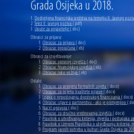
Grada Osijeka u 2018.
1.
Dodijeljena financijska sredstva na temelju II. Javnog pozi
2.
Tekst II. javnog poziva
(.pdf)
3.
Upute za prijavitelje
(.doc)
Obrasci za prijavu:
Obrazac za prijavu
(.doc)
Obrazac proračuna
(.xls)
Obrasci za izvještavanje:
Obrazac opisnog izvješća
(.doc)
Obrazac financijskog izvješća
(.xls)
Obrazac loko vožnja
(.xls)
Ostalo:
Obrazac za provjeru formalnih uvjeta
(.docx)
Obrazac za ocjenu kvalitete prijave
(.docx)
Izjava o nepostojanju dvostrukog financiranja
(.docx)
Obrazac izjave o partnerstvu - ako je primjenjivo
(.do
Nacrt ugovora
(.doc)
Obrazac za stručno vrednovanja izvješća
(.docx)
Pravilnik o utvrđivanju kriterija, mjerila i postupaka
Pravilnik o izmjeni Pravilnika o utvrđivanju kriterija
Program javnih potreba u kulturi Grada Osijeka za 201