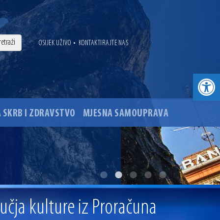
•
OSIJEK UŽIVO
KONTAKTIRAJTE NAS
Open toolbar
 SKRB I ZDRAVSTVO
MJESNA SAMOUPRAVA
. godine
ovu glavnog osječkog Trga Ante Starčevića
ručja kulture iz Proračuna