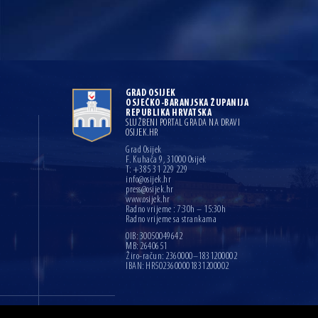
GRAD OSIJEK
OSJEČKO-BARANJSKA ŽUPANIJA
REPUBLIKA HRVATSKA
SLUŽBENI PORTAL GRADA NA DRAVI
OSIJEK.HR
Grad Osijek
F. Kuhača 9, 31000 Osijek
T: +385 31 229 229
info@osijek.hr
press@osijek.hr
www.osijek.hr
Radno vrijeme : 7:30h – 15:30h
Radno vrijeme sa strankama
OIB: 30050049642
MB: 2640651
Žiro-račun: 2360000–1831200002
IBAN: HR5023600001831200002