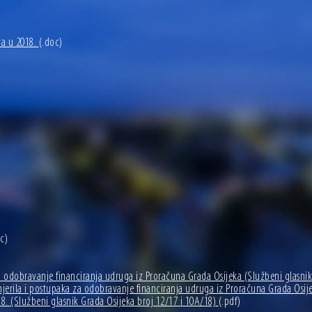
va u 2018.
(.doc)
c)
 za odobravanje financiranja udruga iz Proračuna Grada Osijeka (Službeni glasni
, mjerila i postupaka za odobravanje financiranja udruga iz Proračuna Grada Osij
8. (Službeni glasnik Grada Osijeka broj 12/17 i 10A/18)
(.pdf)