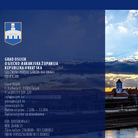
GRAD OSIJEK
OSJEČKO-BARANJSKA ŽUPANIJA
REPUBLIKA HRVATSKA
SLUŽBENI PORTAL GRADA NA DRAVI
OSIJEK.HR
Grad Osijek
F. Kuhača 9, 31000 Osijek
T: +385 31 229 229
info@osijek.hr
press@osijek.hr
www.osijek.hr
Radno vrijeme : 7:30h – 15:30h
Radno vrijeme sa strankama
OIB: 30050049642
MB: 2640651
Žiro-račun: 2360000–1831200002
IBAN: HR5023600001831200002