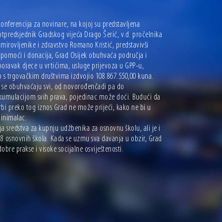
nferencija za novinare, na kojoj su predstavljena
tpredsjednik Gradskog vijeća Drago Šerić, v.d. pročelnika
mirovljenike i zdravstvo Romano Kristić, predstavivši
 pomoći i donacija, Grad Osijek obuhvaća područja i
ravak djece u vrtićima, usluge prijevoza u GPP-u,
 s trgovačkim društvima izdvojio 108.867.550,00 kuna.
ma se obuhvaćaju svi, od novorođenčadi pa do
akumulacijom svih prava, pojedinac može doći. Budući da
rbi preko tog iznos Grad ne može prijeći, kako ne bi u
minimalac.
aja sredstva za kupnju udžbenika za osnovnu školu, ali je i
18 osnovnih škola. Kada se uzmu sva davanja u obzir, Grad
bre prakse i visoke socijalne osviještenosti.