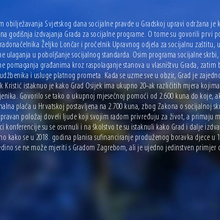
 obilježavanja Svjetskog dana socijalne pravde u Gradskoj upravi održana je ko
na godišnja izdvajanja Grada za socijalne programe. O tome su govorili prvi po
adonačelnika Željko Lončar i pročelnik Upravnog odjela za socijalnu zaštitu, u
e ulaganja u poboljšanje socijalnog standarda. Osim programa socijalne skrbi,
e pomaganja građanima kroz raspolaganje stanova u vlasništvu Grada, zatim bo
udžbenika i usluge platnog prometa. Kada se uzme sve u obzir, Grad je zajedno
ik Kristić istaknuo je kako Grad Osijek ima ukupno 20-ak različitih mjera koji
jenika. Govorilo se tako o ukupnoj mjesečnoj pomoći od 2.600 kuna do koje, 
alna plaća u Hrvatskoj postavljena na 2.700 kuna, zbog Zakona o socijalnoj sk
pravan položaj doveli ljude koji svojim radom privređuju za život, a primaju 
i konferencije su se osvrnuli i na školstvo te su istaknuli kako Grad i dalje izdv
eno kako se u 2018. godina planira sufinanciranje produženog boravka djece u 
edino se ne može mjeriti s Gradom Zagrebom, ali je ujedno jedinstven primjer do