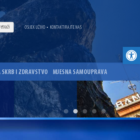
•
OSIJEK UŽIVO
KONTAKTIRAJTE NAS
Open toolbar
 SKRB I ZDRAVSTVO
MJESNA SAMOUPRAVA
. godine
ovu glavnog osječkog Trga Ante Starčevića