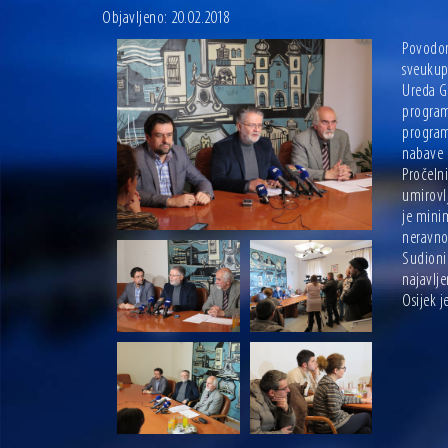
Objavljeno: 20.02.2018
Povodom
sveukup
Ureda Gr
program
program
nabave 
Pročeln
umirovl
je minim
neravno
Sudionic
najavlj
Osijek j