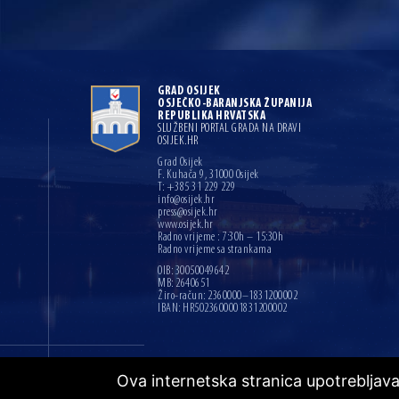
GRAD OSIJEK
OSJEČKO-BARANJSKA ŽUPANIJA
REPUBLIKA HRVATSKA
SLUŽBENI PORTAL GRADA NA DRAVI
OSIJEK.HR
Grad Osijek
F. Kuhača 9, 31000 Osijek
T: +385 31 229 229
info@osijek.hr
press@osijek.hr
www.osijek.hr
Radno vrijeme : 7:30h – 15:30h
Radno vrijeme sa strankama
OIB: 30050049642
MB: 2640651
Žiro-račun: 2360000–1831200002
IBAN: HR5023600001831200002
Copyright © 2026. Grad Osijek, sva prava pridržana
|
Ova internetska stranica upotrebljav