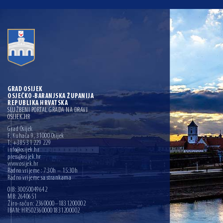
GRAD OSIJEK
OSJEČKO-BARANJSKA ŽUPANIJA
REPUBLIKA HRVATSKA
SLUŽBENI PORTAL GRADA NA DRAVI
OSIJEK.HR
Grad Osijek
F. Kuhača 9, 31000 Osijek
T: +385 31 229 229
info@osijek.hr
press@osijek.hr
www.osijek.hr
Radno vrijeme : 7:30h – 15:30h
Radno vrijeme sa strankama
OIB: 30050049642
MB: 2640651
Žiro-račun: 2360000–1831200002
IBAN: HR5023600001831200002