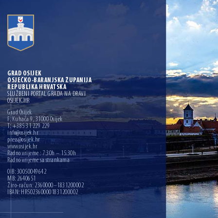
GRAD OSIJEK
OSJEČKO-BARANJSKA ŽUPANIJA
REPUBLIKA HRVATSKA
SLUŽBENI PORTAL GRADA NA DRAVI
OSIJEK.HR
Grad Osijek
F. Kuhača 9, 31000 Osijek
T: +385 31 229 229
info@osijek.hr
press@osijek.hr
www.osijek.hr
Radno vrijeme : 7:30h – 15:30h
Radno vrijeme sa strankama
OIB: 30050049642
MB: 2640651
Žiro-račun: 2360000–1831200002
IBAN: HR5023600001831200002