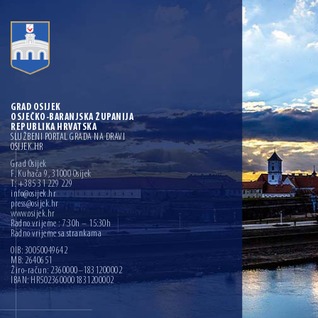
GRAD OSIJEK
OSJEČKO-BARANJSKA ŽUPANIJA
REPUBLIKA HRVATSKA
SLUŽBENI PORTAL GRADA NA DRAVI
OSIJEK.HR
Grad Osijek
F. Kuhača 9, 31000 Osijek
T: +385 31 229 229
info@osijek.hr
press@osijek.hr
www.osijek.hr
Radno vrijeme : 7:30h – 15:30h
Radno vrijeme sa strankama
OIB: 30050049642
MB: 2640651
Žiro-račun: 2360000–1831200002
IBAN: HR5023600001831200002