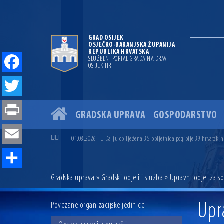
GRAD OSIJEK
OSJEČKO-BARANJSKA ŽUPANIJA
REPUBLIKA HRVATSKA
SLUŽBENI PORTAL GRADA NA DRAVI
OSIJEK.HR
Facebook
Twitter
GRADSKA UPRAVA
GOSPODARSTVO
04.07.2026 | Zbog povoljnih vodostaja i pravodobnih mjera komarci
Print
04.08.2026 | U Osijeku obilježen Dan pobjede i domovinske zahvalno
01.08.2026 | U Dalju obilježena 35. obljetnica pogibije 39 hrvatskih
Email
31.07.2026 | U Osijeku premijerno prikazan film „MUP-ovci Dalj“ uoč
23.07.2026 | Započela izgradnja nove ceste u Ulici bana Josipa Jelač
14.07.2026 | Gradonačelnik Ivan Radić uručio ugovor za rekonstruk
Share
Gradska uprava
»
Gradski odjeli i služba
» Upravni odjel za so
13.07.2026 | Ljetnim izdanjem Večeri vina i umjetnosti završen Vin
07.07.2026 | Održana 8. sjednica Gradskog vijeća Grada Osijeka. Grad
06.07.2026 | Brevis koncertom u Zlatnoj dvorani Musikvereina obilj
Upra
Povezane organizacijske jedinice
04.07.2026 | Zbog povoljnih vodostaja i pravodobnih mjera komarci
04.08.2026 | U Osijeku obilježen Dan pobjede i domovinske zahvalno