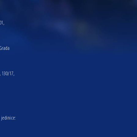
01,
 Grada
, 130/17,
 jedinice: