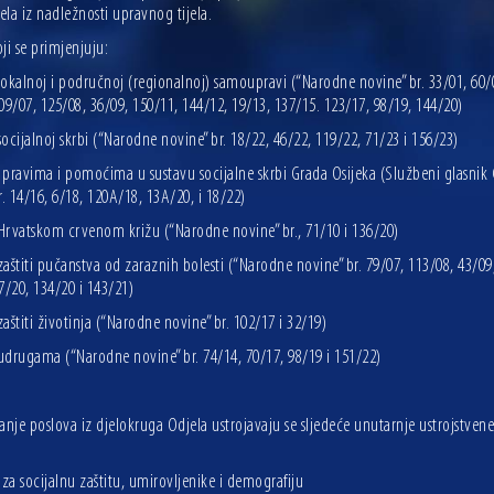
jela iz nadležnosti upravnog tijela.
ji se primjenjuju:
okalnoj i područnoj (regionalnoj) samoupravi (“Narodne novine” br. 33/01, 60/
09/07, 125/08, 36/09, 150/11, 144/12, 19/13, 137/15. 123/17, 98/19, 144/20)
ocijalnoj skrbi (“Narodne novine” br. 18/22, 46/22, 119/22, 71/23 i 156/23)
pravima i pomoćima u sustavu socijalne skrbi Grada Osijeka (Službeni glasnik
r. 14/16, 6/18, 120A/18, 13A/20, i 18/22)
rvatskom crvenom križu (“Narodne novine” br., 71/10 i 136/20)
aštiti pučanstva od zaraznih bolesti (“Narodne novine” br. 79/07, 113/08, 43/09
7/20, 134/20 i 143/21)
aštiti životinja (“Narodne novine” br. 102/17 i 32/19)
drugama (“Narodne novine” br. 74/14, 70/17, 98/19 i 151/22)
anje poslova iz djelokruga Odjela ustrojavaju se sljedeće unutarnje ustrojstvene
za socijalnu zaštitu, umirovljenike i demografiju