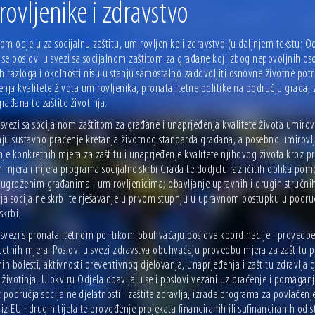
ovljenike i zdravstvo
m odjelu za socijalnu zaštitu, umirovljenike i zdravstvo (u daljnjem tekstu: Od
 se poslovi u svezi sa socijalnom zaštitom za građane koji zbog nepovoljnih oso
h razloga i okolnosti nisu u stanju samostalno zadovoljiti osnovne životne potr
nja kvalitete života umirovljenika, pronatalitetne politike na području grada, z
građana te zaštite životinja.
 svezi sa socijalnom zaštitom za građane i unaprjeđenja kvalitete života umirov
u sustavno praćenje kretanja životnog standarda građana, a posebno umirovlj
je konkretnih mjera za zaštitu i unaprjeđenje kvalitete njihovog života kroz 
 mjera i mjera programa socijalne skrbi Grada te dodjelu različitih oblika pom
 ugroženim građanima i umirovljenicima; obavljanje upravnih i drugih stručni
ja socijalne skrbi te rješavanje u prvom stupnju u upravnom postupku u podru
skrbi.
 svezi s pronatalitetnom politikom obuhvaćaju poslove koordinacije i provedb
tetnih mjera. Poslovi u svezi zdravstva obuhvaćaju provedbu mjera za zaštitu 
ih bolesti, aktivnosti preventivnog djelovanja, unaprjeđenja i zaštitu zdravlja
u životinja. U okviru Odjela obavljaju se i poslovi vezani uz praćenje i pomagan
 područja socijalne djelatnosti i zaštite zdravlja, izrade programa za povlačenj
 iz EU i drugih tijela te provođenje projekata financiranih ili sufinanciranih od s