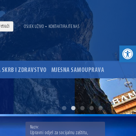
•
OSIJEK UŽIVO
KONTAKTIRAJTE NAS
Open toolbar
 SKRB I ZDRAVSTVO
MJESNA SAMOUPRAVA
. godine
ovu glavnog osječkog Trga Ante Starčevića
Naziv:
Upravni odjel za socijalnu zaštitu,