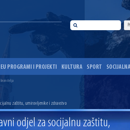
EU PROGRAMI I PROJEKTI
KULTURA
SPORT
SOCIJALNA
 ove godine pod kontrolom
sti i Dan hrvatskih branitelja
 branitelja
i 35. obljetnice pogibije hrvatskih policajaca
ića u Višnjevcu. Gradonačelnik Radić: Višnjevčani će napokon dobiti cestu kakvu su i trebali još 2015
ciju i dogradnju OŠ Jagode Truhelke vrijedan 5,45 milijuna eura
cijalnu zaštitu, umirovljenike i zdravstvo
ski mjesec
onačelnik Radić istaknuo da je u osječke vrtiće upisan rekordan broj djece, te najavio cjelovitu obn
ežio 30 godina djelovanja
vni odjel za socijalnu zaštitu,
 ove godine pod kontrolom
sti i Dan hrvatskih branitelja