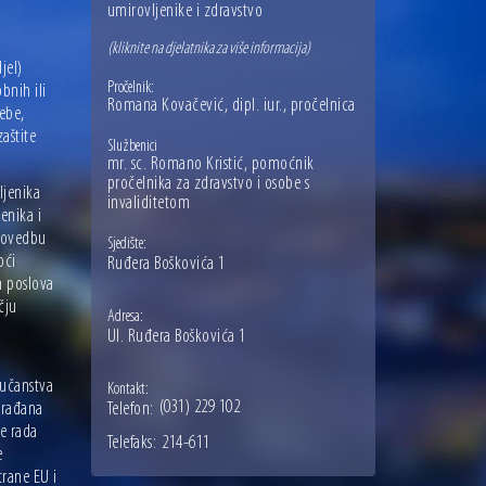
umirovljenike i zdravstvo
(kliknite na djelatnika za više informacija)
jel)
Pročelnik:
bnih ili
Romana Kovačević, dipl. iur., pročelnica
ebe,
aštite
Službenici
mr. sc. Romano Kristić, pomoćnik
pročelnika za zdravstvo i osobe s
ljenika
invaliditetom
enika i
provedbu
Sjedište:
oći
Ruđera Boškovića 1
h poslova
čju
Adresa:
Ul. Ruđera Boškovića 1
e
pučanstva
Kontakt:
(031) 229 102
 građana
Telefon:
je rada
Telefaks:
214-611
e
trane EU i