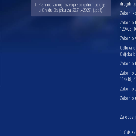
drugih ti
Plan održivog razvoja socijalnih usluga
u Gradu Osijeku za 2021.-2027.
(.pdf)
Zakoni ko
Zakon o l
129/05, 1
Zakon o s
Odluka o 
Osijeka b
Zakon o H
Zakon o z
114/18, 4
Zakon o z
Zakon o u
Za obavlj
1.
Odsjek 