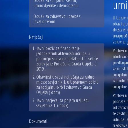
Odsjek za socijalnu zaštitu,
umir
umirovljenike i demografiju
Odsjek za zdravstvo i osobe s
U Upravno
invaliditetom
obavljaju
društveni
unaprjeđe
Natječaji
zdravlja 
Javni poziv za financiranje
Poslovi u
jednokratnih aktivnosti udruga u
obuhvaćaj
području socijalne djelatnosti i zaštite
predlagan
zdravlja iz Proračuna Grada Osijeka u
zakonskih
2019.
socijalno
Obavijest u svezi natječaja za radno
iz područ
mjesto savjetnik 1. u Upravnom odjelu
socijalne 
za socijalnu skrb i zdravstvo Grada
Osijeka
(.docx)
Poslovi u
Javni natječaj za prijam u službu
pronatali
savjetnika 1.
(.docx)
od zarazn
te zaštit
udruga iz
Dokumenti
sredstava