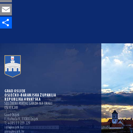
Email
Share
GRAD OSIJEK
OSJEČKO-BARANJSKA ŽUPANIJA
REPUBLIKA HRVATSKA
SLUŽBENI PORTAL GRADA NA DRAVI
OSIJEK.HR
Grad Osijek
F. Kuhača 9, 31000 Osijek
T: +385 31 229 229
info@osijek.hr
press@osijek.hr