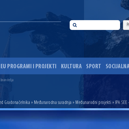
EU PROGRAMI I PROJEKTI
KULTURA
SPORT
SOCIJALNA
 ove godine pod kontrolom
sti i Dan hrvatskih branitelja
 branitelja
i 35. obljetnice pogibije hrvatskih policajaca
ića u Višnjevcu. Gradonačelnik Radić: Višnjevčani će napokon dobiti cestu kakvu su i trebali još 2015
ciju i dogradnju OŠ Jagode Truhelke vrijedan 5,45 milijuna eura
red Gradonačelnika
»
Međunarodna suradnja
»
Međunarodni projekti
» IPA SEE 
ski mjesec
onačelnik Radić istaknuo da je u osječke vrtiće upisan rekordan broj djece, te najavio cjelovitu obn
ežio 30 godina djelovanja
 ove godine pod kontrolom
sti i Dan hrvatskih branitelja