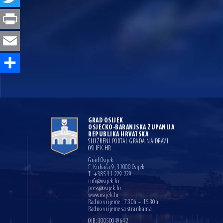
Print
Email
Share
GRAD OSIJEK
OSJEČKO-BARANJSKA ŽUPANIJA
REPUBLIKA HRVATSKA
SLUŽBENI PORTAL GRADA NA DRAVI
OSIJEK.HR
Grad Osijek
F. Kuhača 9, 31000 Osijek
T: +385 31 229 229
info@osijek.hr
press@osijek.hr
www.osijek.hr
Radno vrijeme : 7:30h – 15:30h
Radno vrijeme sa strankama
OIB: 30050049642