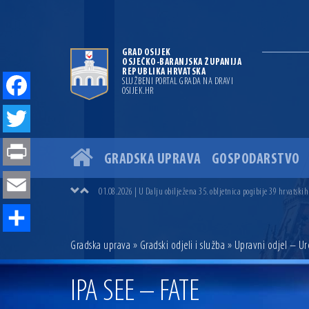
GRAD OSIJEK
OSJEČKO-BARANJSKA ŽUPANIJA
REPUBLIKA HRVATSKA
SLUŽBENI PORTAL GRADA NA DRAVI
OSIJEK.HR
Facebook
Twitter
GRADSKA UPRAVA
GOSPODARSTVO
04.07.2026 | Zbog povoljnih vodostaja i pravodobnih mjera komarci
Print
04.08.2026 | U Osijeku obilježen Dan pobjede i domovinske zahvalno
01.08.2026 | U Dalju obilježena 35. obljetnica pogibije 39 hrvatskih
Email
31.07.2026 | U Osijeku premijerno prikazan film „MUP-ovci Dalj“ uoč
23.07.2026 | Započela izgradnja nove ceste u Ulici bana Josipa Jelač
14.07.2026 | Gradonačelnik Ivan Radić uručio ugovor za rekonstruk
Share
Gradska uprava
»
Gradski odjeli i služba
»
Upravni odjel – U
13.07.2026 | Ljetnim izdanjem Večeri vina i umjetnosti završen Vin
07.07.2026 | Održana 8. sjednica Gradskog vijeća Grada Osijeka. Grad
06.07.2026 | Brevis koncertom u Zlatnoj dvorani Musikvereina obilj
IPA SEE – FATE
04.07.2026 | Zbog povoljnih vodostaja i pravodobnih mjera komarci
04.08.2026 | U Osijeku obilježen Dan pobjede i domovinske zahvalno