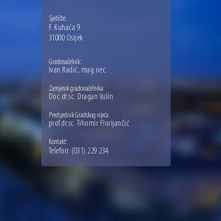
Sjedište:
F. Kuhača 9
31000 Osijek
Gradonačelnik:
Ivan Radić, mag.oec.
Zamjenik gradonačelnika:
Doc.dr.sc. Dragan Vulin
Predsjednik Gradskog vijeća:
prof.dr.sc. Tihomir Florijančić
Kontakt:
Telefon:
(031) 229 234