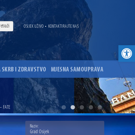
•
OSIJEK UŽIVO
KONTAKTIRAJTE NAS
Open toolbar
 SKRB I ZDRAVSTVO
MJESNA SAMOUPRAVA
. godine
– FATE
ovu glavnog osječkog Trga Ante Starčevića
Naziv:
Grad Osijek