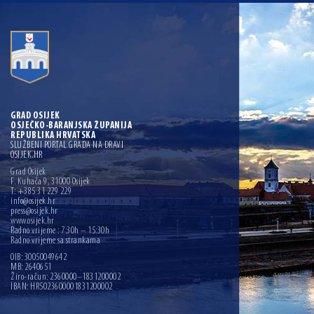
GRAD OSIJEK
OSJEČKO-BARANJSKA ŽUPANIJA
REPUBLIKA HRVATSKA
SLUŽBENI PORTAL GRADA NA DRAVI
OSIJEK.HR
Grad Osijek
F. Kuhača 9, 31000 Osijek
T: +385 31 229 229
info@osijek.hr
press@osijek.hr
www.osijek.hr
Radno vrijeme : 7:30h – 15:30h
Radno vrijeme sa strankama
OIB: 30050049642
MB: 2640651
Žiro-račun: 2360000–1831200002
IBAN: HR5023600001831200002