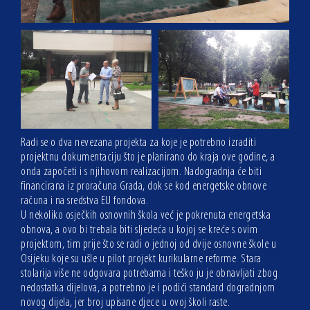
Radi se o dva nevezana projekta za koje je potrebno izraditi
projektnu dokumentaciju što je planirano do kraja ove godine, a
onda započeti i s njihovom realizacijom. Nadogradnja će biti
financirana iz proračuna Grada, dok se kod energetske obnove
računa i na sredstva EU fondova.
U nekoliko osječkih osnovnih škola već je pokrenuta energetska
obnova, a ovo bi trebala biti sljedeća u kojoj se kreće s ovim
projektom, tim prije što se radi o jednoj od dvije osnovne škole u
Osijeku koje su ušle u pilot projekt kurikularne reforme. Stara
stolarija više ne odgovara potrebama i teško ju je obnavljati zbog
nedostatka dijelova, a potrebno je i podići standard dogradnjom
novog dijela, jer broj upisane djece u ovoj školi raste.