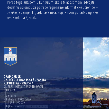
Pored toga, ulaskom u kurikulum, škola Mladost mora izdvojiti i
dodatnu učionicu za potrebe regionalne informatičke učionice –
završio je zamjenik gradonačelnika, koji je i sam pohađao upravo
ovu školu na Sjenjaku.
GRAD OSIJEK
OSJEČKO-BARANJSKA ŽUPANIJA
REPUBLIKA HRVATSKA
SLUŽBENI PORTAL GRADA NA DRAVI
OSIJEK.HR
Grad Osijek
F. Kuhača 9, 31000 Osijek
T: +385 31 229 229
info@osijek.hr