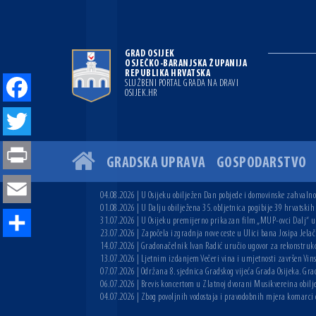
GRAD OSIJEK
OSJEČKO-BARANJSKA ŽUPANIJA
REPUBLIKA HRVATSKA
SLUŽBENI PORTAL GRADA NA DRAVI
OSIJEK.HR
Facebook
Twitter
GRADSKA UPRAVA
GOSPODARSTVO
Print
04.08.2026 | U Osijeku obilježen Dan pobjede i domovinske zahvalnos
Email
01.08.2026 | U Dalju obilježena 35. obljetnica pogibije 39 hrvatskih
31.07.2026 | U Osijeku premijerno prikazan film „MUP-ovci Dalj“ uoč
23.07.2026 | Započela izgradnja nove ceste u Ulici bana Josipa Jelač
Share
14.07.2026 | Gradonačelnik Ivan Radić uručio ugovor za rekonstruk
13.07.2026 | Ljetnim izdanjem Večeri vina i umjetnosti završen Vin
07.07.2026 | Održana 8. sjednica Gradskog vijeća Grada Osijeka. Grad
06.07.2026 | Brevis koncertom u Zlatnoj dvorani Musikvereina obilj
04.07.2026 | Zbog povoljnih vodostaja i pravodobnih mjera komarci