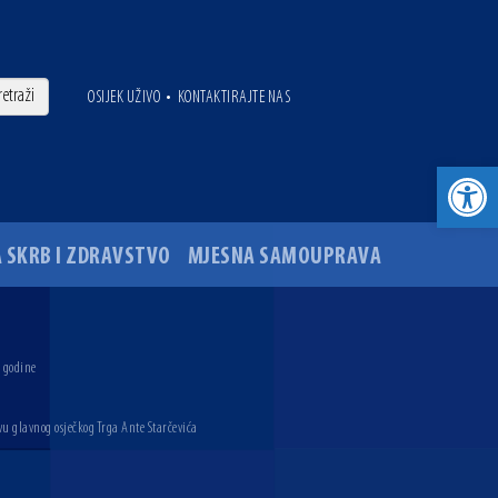
•
OSIJEK UŽIVO
KONTAKTIRAJTE NAS
Open toolbar
 SKRB I ZDRAVSTVO
MJESNA SAMOUPRAVA
. godine
vu glavnog osječkog Trga Ante Starčevića