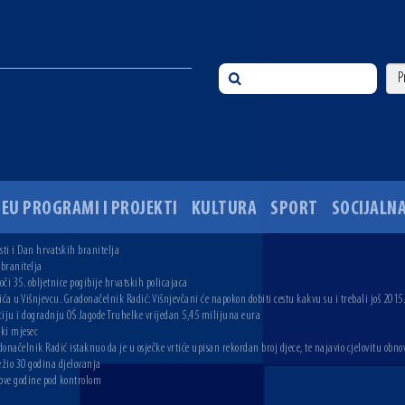
EU PROGRAMI I PROJEKTI
KULTURA
SPORT
SOCIJALNA
ti i Dan hrvatskih branitelja
 branitelja
i 35. obljetnice pogibije hrvatskih policajaca
ića u Višnjevcu. Gradonačelnik Radić: Višnjevčani će napokon dobiti cestu kakvu su i trebali još 2015
ciju i dogradnju OŠ Jagode Truhelke vrijedan 5,45 milijuna eura
ski mjesec
onačelnik Radić istaknuo da je u osječke vrtiće upisan rekordan broj djece, te najavio cjelovitu obno
ežio 30 godina djelovanja
 ove godine pod kontrolom