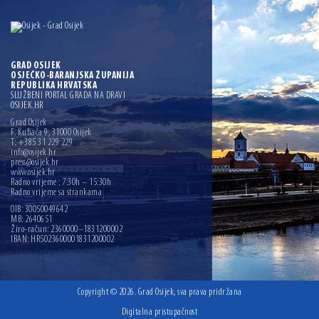
GRAD OSIJEK
OSJEČKO-BARANJSKA ŽUPANIJA
REPUBLIKA HRVATSKA
SLUŽBENI PORTAL GRADA NA DRAVI
OSIJEK.HR
Grad Osijek
F. Kuhača 9, 31000 Osijek
T: +385 31 229 229
info@osijek.hr
press@osijek.hr
www.osijek.hr
Radno vrijeme : 7:30h – 15:30h
Radno vrijeme sa strankama
OIB: 30050049642
MB: 2640651
Žiro-račun: 2360000–1831200002
IBAN: HR5023600001831200002
Copyright © 2026. Grad Osijek, sva prava pridržana
Digitalna pristupačnost