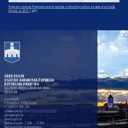
Program izmjene Programa javnih potreba u tehničkoj kulturi na području Grada
Osijeka za 2022.
(.pdf)
GRAD OSIJEK
OSJEČKO-BARANJSKA ŽUPANIJA
REPUBLIKA HRVATSKA
SLUŽBENI PORTAL GRADA NA DRAVI
OSIJEK.HR
Grad Osijek
F. Kuhača 9, 31000 Osijek
T: +385 31 229 229
info@osijek.hr
press@osijek.hr
www.osijek.hr
Radno vrijeme : 7:30h – 15:30h
Radno vrijeme sa strankama