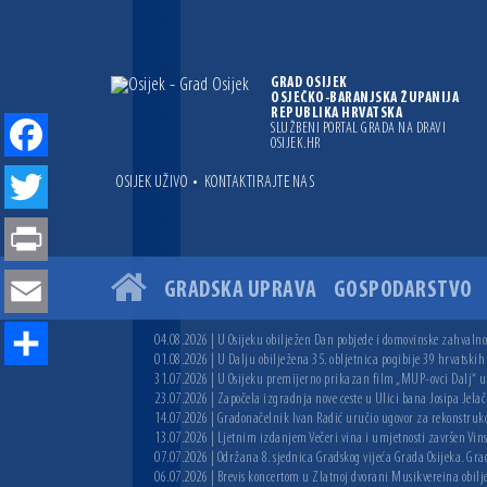
GRAD OSIJEK
OSJEČKO-BARANJSKA ŽUPANIJA
REPUBLIKA HRVATSKA
SLUŽBENI PORTAL GRADA NA DRAVI
OSIJEK.HR
Facebook
•
OSIJEK UŽIVO
KONTAKTIRAJTE NAS
Twitter
Print
GRADSKA UPRAVA
GOSPODARSTVO
Email
04.08.2026 | U Osijeku obilježen Dan pobjede i domovinske zahvalnos
01.08.2026 | U Dalju obilježena 35. obljetnica pogibije 39 hrvatskih
Share
31.07.2026 | U Osijeku premijerno prikazan film „MUP-ovci Dalj“ uoč
23.07.2026 | Započela izgradnja nove ceste u Ulici bana Josipa Jelač
14.07.2026 | Gradonačelnik Ivan Radić uručio ugovor za rekonstruk
13.07.2026 | Ljetnim izdanjem Večeri vina i umjetnosti završen Vin
07.07.2026 | Održana 8. sjednica Gradskog vijeća Grada Osijeka. Grad
06.07.2026 | Brevis koncertom u Zlatnoj dvorani Musikvereina obilj