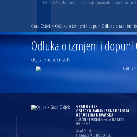
04.07.2026 | Zbog povoljnih vodostaja i pravodobnih mjera komarci
Grad Osijek
» Odluka o izmjeni i dopuni Odluke o radnim ti
Odluka o izmjeni i dopuni
Objavljeno: 26.06.2019
Odluka 
GRAD OSIJEK
OSJEČKO-BARANJSKA ŽUPANIJA
REPUBLIKA HRVATSKA
SLUŽBENI PORTAL GRADA NA DRAVI
OSIJEK.HR
Grad Osijek
F. Kuhača 9, 31000 Osijek