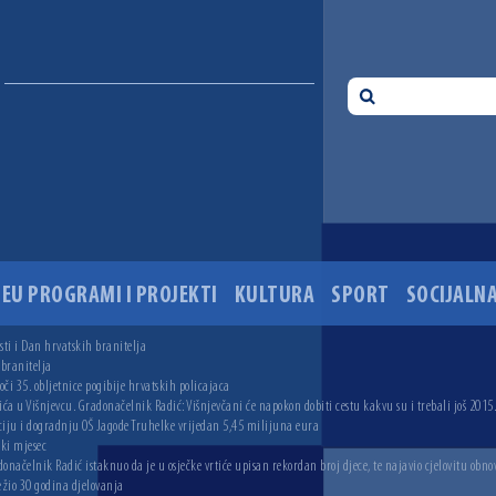
EU PROGRAMI I PROJEKTI
KULTURA
SPORT
SOCIJALNA
ti i Dan hrvatskih branitelja
 branitelja
i 35. obljetnice pogibije hrvatskih policajaca
ića u Višnjevcu. Gradonačelnik Radić: Višnjevčani će napokon dobiti cestu kakvu su i trebali još 2015
ciju i dogradnju OŠ Jagode Truhelke vrijedan 5,45 milijuna eura
ski mjesec
onačelnik Radić istaknuo da je u osječke vrtiće upisan rekordan broj djece, te najavio cjelovitu obno
ežio 30 godina djelovanja